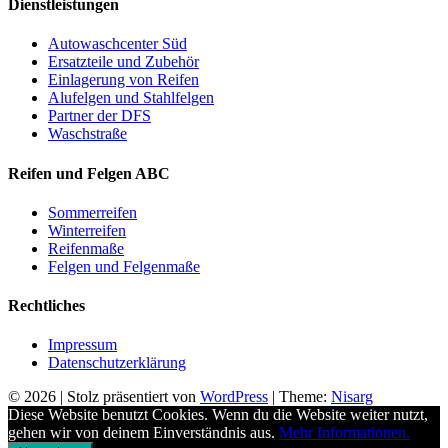
Dienstleistungen
Autowaschcenter Süd
Ersatzteile und Zubehör
Einlagerung von Reifen
Alufelgen und Stahlfelgen
Partner der DFS
Waschstraße
Reifen und Felgen ABC
Sommerreifen
Winterreifen
Reifenmaße
Felgen und Felgenmaße
Rechtliches
Impressum
Datenschutzerklärung
© 2026
|
Stolz präsentiert von
WordPress
|
Theme:
Nisarg
Diese Website benutzt Cookies. Wenn du die Website weiter nutzt,
gehen wir von deinem Einverständnis aus.
Mehr Informationen.