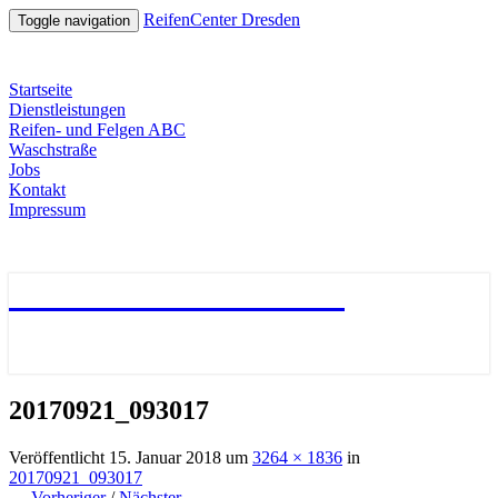
ReifenCenter Dresden
Toggle navigation
Startseite
Dienstleistungen
Reifen- und Felgen ABC
Waschstraße
Jobs
Kontakt
Impressum
ReifenCenter Dresden
20170921_093017
Veröffentlicht
15. Januar 2018
um
3264 × 1836
in
20170921_093017
← Vorheriger
/
Nächster →